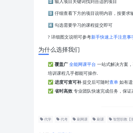
2️⃣ 输入项目关键词找到合适的项目
3️⃣ 仔细查看下方的项目说明内容，按要
4️⃣ 勾选需要学习的课程提交即可
? 详细图文说明可参考
新手快速上手注意事
为什么选择我们
✅
覆盖广
全能网课平台
一站式解决方案，
培训课程几乎都能可操作.
✅
进度可查可补
提交后可随时
查单
如有遗
✅
省时高效
专业团队快速完成任务，保证
代学
代考
刷网课
刷课
智慧职教【