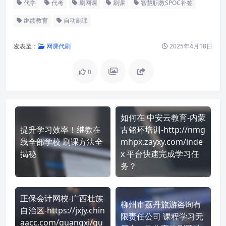
代学
代考
刷网课
刷课
智慧职教SPOC补签
继续教育
自动刷课
发表至：
网课代刷
2025年4月18日
0
如何在 中安云教育-内蒙
提升学习效率！继教在
古铭环培训-http://nmg
线全部学校 刷课方法全
mhpx.zayxy.com/inde
揭秘
x 平台快速完成学习任
务？
正保会计网校-广西壮族
柳州市荔丹旅游咨询有
自治区-https://jxjy.chin
限责任公司 课程学习无
aacc.com/guangxi/gu