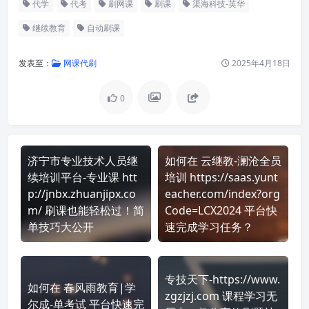
代学
代考
刷网课
刷课
渠海科技-英华
继续教育
自动刷课
发表至：
网课代刷
2025年4月18日
0
济宁市专业技术人员继
如何在 云继教-澜沧全员
续培训平台-专业课 htt
培训 https://saas.yunt
p://jnbx.zhuanjipx.co
eacher.com/index?org
m/ 刷课也能轻松过！简
Code=LCX2024 平台快
单技巧大公开
速完成学习任务？
专技天下-https://www.
如何在 春风雨教育|学
zgzjzj.com 课程学习无
尔成-单考试 平台快速完