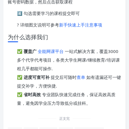
账号密码数据，然后点击获取课程
4️⃣ 勾选需要学习的课程提交即可
? 详细图文说明可参考
新手快速上手注意事项
为什么选择我们
✅
覆盖广
全能网课平台
一站式解决方案，覆盖3000
多个代学代考项目，各类大学生网课/继续教育/培训课
程几乎都能可操作.
✅
进度可查可补
提交后可随时
查单
如有遗漏还可一键
提交补学，方便快捷.
✅
省时高效
专业团队快速完成任务，保证高效高质
量，避免因学业压力导致低分或挂科。
正文完