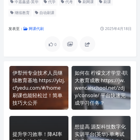
中嘉鑫盛-英华
代学
代考
刷网课
刷课
继续教育
自动刷课
发表至：
网课代刷
2025年4月18日
0
伊犁州专业技术人员继
如何在 柠檬文才学堂-职
续教育基地 https://ylzj.
大教育成教 https://jw.
cfyedu.com/#/home
wencaischool.net/zdj
刷课也能轻松过！简单
y/console/ 平台快速完
技巧大公开
成学习任务？
想提高 源梨科技数字化
提升学习效率！降AI率
实训平台(英华)-单考试