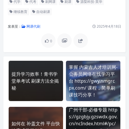
代学
代考
刷网课
刷课
源梨科技-英华
继续教育
自动刷课
发表至：
网课代刷
2025年4月18日
0
掌握 内蒙古人才培训网-
提升学习效率！青书学
公务员网络在线学习平
堂单考试 刷课方法全揭
台 https://gwy.nmgrc
秘
px.com/ 课程，简单刷
课技巧分享！
广州干部-必修专题 http
s://gzgbjy.gzswdx.gov.
如何在 补盖文件 平台快
cn/ncIndex.html#/pc/