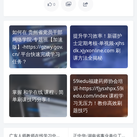
0
如何在 贵州省党员干部
提升学习效率！新疆护
网络学院-专题班【加速
士定期考核-单视频-xjhs
版】-https://gzwy.gov.
dk.xjyxonline.com 刷
cn/ 平台快速完成学习
课方法全揭秘
任务？
59iedu福建药师协会培
训-https://fjysxhpx.59i
掌握 和学在线 课程，简
edu.com/index 课程学
单刷课技巧分享！
习无压力！教你高效刷
题技巧
广东人师教师在线学习中心-http://www.gdrsjy.com/ncts 刷课也能轻松过！简单技巧大公开
正中华-湖南省事业单位工作人员培训网络平台【自购课】-https://ischinese.cn 刷课也能轻松过！简单技巧大公开