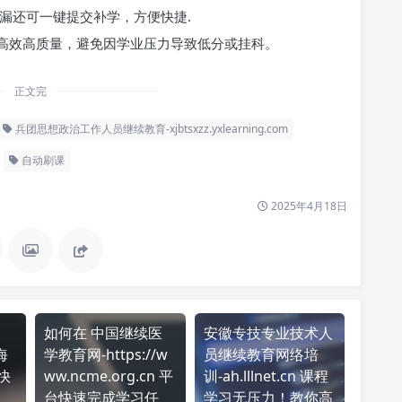
漏还可一键提交补学，方便快捷.
高效高质量，避免因学业压力导致低分或挂科。
正文完
兵团思想政治工作人员继续教育-xjbtsxzz.yxlearning.com
自动刷课
2025年4月18日
如何在 中国继续医
安徽专技专业技术人
海
学教育网-https://w
员继续教育网络培
台快
ww.ncme.org.cn 平
训-ah.lllnet.cn 课程
台快速完成学习任
学习无压力！教你高