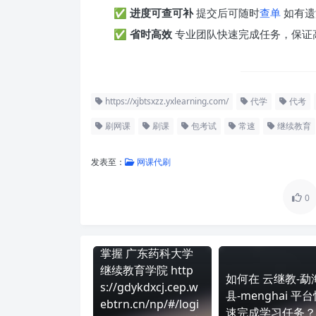
✅
进度可查可补
提交后可随时
查单
如有遗
✅
省时高效
专业团队快速完成任务，保证
https://xjbtsxzz.yxlearning.com/
代学
代考
刷网课
刷课
包考试
常速
继续教育
发表至：
网课代刷
0
掌握 广东药科大学
继续教育学院 http
如何在 云继教-勐
s://gdykdxcj.cep.w
县-menghai 平
ebtrn.cn/np/#/logi
速完成学习任务？