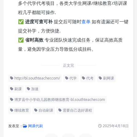
多个代学代考项目，各类大学生网课/继续教育/培训课
程几乎都能可操作.
✅
进度可查可补
提交后可随时
查单
如有遗漏还可一键
提交补学，方便快捷.
✅
省时高效
专业团队快速完成任务，保证高效高质
量，避免因学业压力导致低分或挂科。
正文完
http://bl.southteacher.com/
代学
代考
刷网课
刷课
加速
博罗县中小学幼儿园教师继续教育-bl.southteacher.com
继续教育
自动刷课
需要自己选好课程
发表至：
网课代刷
2025年4月18日