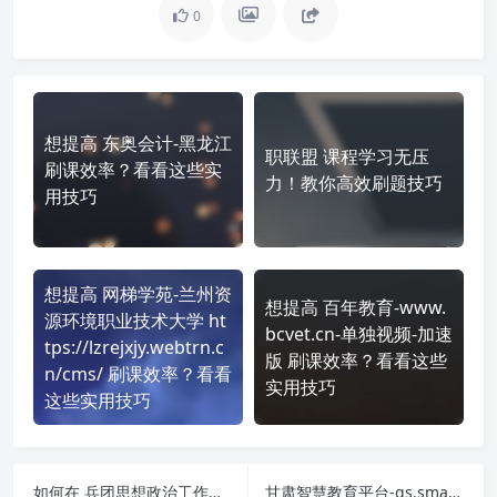
0
想提高 东奥会计-黑龙江
职联盟 课程学习无压
刷课效率？看看这些实
力！教你高效刷题技巧
用技巧
想提高 网梯学苑-兰州资
想提高 百年教育-www.
源环境职业技术大学 ht
bcvet.cn-单独视频-加速
tps://lzrejxjy.webtrn.c
版 刷课效率？看看这些
n/cms/ 刷课效率？看看
实用技巧
这些实用技巧
如何在 兵团思想政治工作人员继续教育-xjbtsxzz.yxlearning.com 平台快速完成学习任务？
甘肃智慧教育平台-gs.smartedu.cn-国家中小学智慧教育平台应用培训 课程学习无压力！教你高效刷题技巧