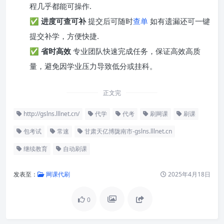
程几乎都能可操作.
✅
进度可查可补
提交后可随时
查单
如有遗漏还可一键
提交补学，方便快捷.
✅
省时高效
专业团队快速完成任务，保证高效高质
量，避免因学业压力导致低分或挂科。
正文完
http://gslns.lllnet.cn/
代学
代考
刷网课
刷课
包考试
常速
甘肃天亿博陇南市-gslns.lllnet.cn
继续教育
自动刷课
发表至：
网课代刷
2025年4月18日
0