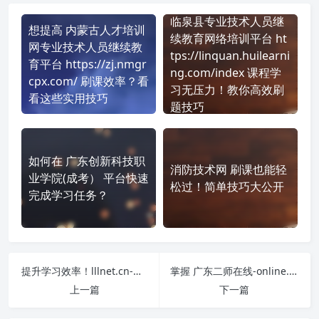
临泉县专业技术人员继
想提高 内蒙古人才培训
续教育网络培训平台 ht
网专业技术人员继续教
tps://linquan.huilearni
育平台 https://zj.nmgr
ng.com/index 课程学
cpx.com/ 刷课效率？看
习无压力！教你高效刷
看这些实用技巧
题技巧
如何在 广东创新科技职
消防技术网 刷课也能轻
业学院(成考） 平台快速
松过！简单技巧大公开
完成学习任务？
提升学习效率！lllnet.cn-常速通用版 刷课方法全揭秘
掌握 广东二师在线-online.gdei.edu.cn 课程，简单刷课技巧分享！
上一篇
下一篇