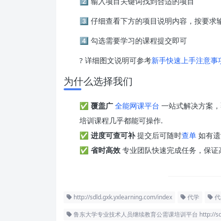
2️⃣ 输入项目关键词找到合适的项目
3️⃣ 仔细查看下方的项目说明内容，按要
4️⃣ 勾选需要学习的课程提交即可
? 详细图文说明可参考
新手快速上手注意事
为什么选择我们
✅
覆盖广
全能网课平台
一站式解决方案，
培训课程几乎都能可操作.
✅
进度可查可补
提交后可随时
查单
如有遗
✅
省时高效
专业团队快速完成任务，保证
http://sdld.gxk.yxlearning.com/index
代学
代
鲁东大学专业技术人员继续教育公需课培训平台 http://sdld.gxk.