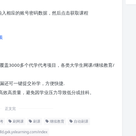
求输入相应的账号密码数据，然后点击获取课程
项
覆盖3000多个代学代考项目，各类大学生网课/继续教育/
漏还可一键提交补学，方便快捷.
高效高质量，避免因学业压力导致低分或挂科。
正文完
考
刷网课
刷课
继续教育
自动刷课
yxlearning.com/index