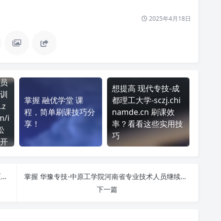
2025年4月18日
员
想提高 现代专技-成
训
掌握 融优学堂 课
都理工大学-sczj.chi
.z
程，简单刷课技巧分
namde.cn 刷课效
m/i
享！
率？看看这些实用技
松
巧
开
新思考cqpx http://cqpx.cersp.com/ 课程学习无压力！教你高效刷题技巧
掌握 华豫专技-中原工学院河南省专业技术人员继续教育平台 https://www.huayuzj.com/ 课程，简单刷课技巧分享！
下一篇