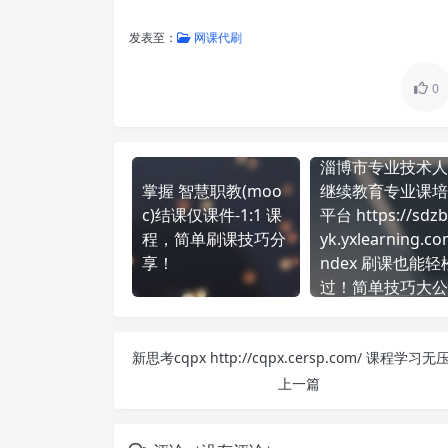
发表至：
网课代刷
0
淄博市专业技术人
掌握 智慧职教(moo
继续教育专业课培
c)结课仅课件-1:1 课
平台 https://sdzb
程，简单刷课技巧分
yk.yxlearning.co
享！
ndex 刷课也能轻
过！简单技巧大公
上一篇