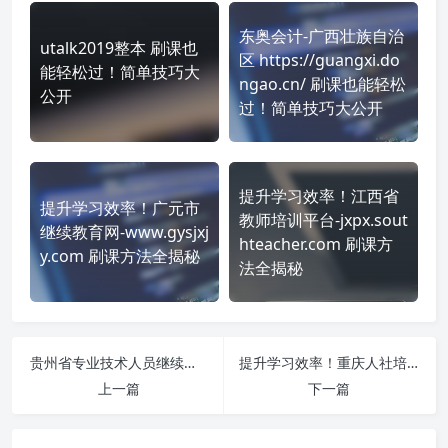
东奥会计-广西壮族自治
utalk2019整本 刷课也
区 https://guangxi.do
能轻松过！简单技巧大
ngao.cn/ 刷课也能轻松
公开
过！简单技巧大公开
提升学习效率！江西省
提升学习效率！广元市
教师培训平台-jxpx.sout
继续教育网-www.gysjxj
hteacher.com 刷课方
y.com 刷课方法全揭秘
法全揭秘
贵州省专业技术人员继续教育平台-自动修改密码-http://www.gzjxjy.gzsrs.cn/ 刷课也能轻松过！简单技巧大公开
提升学习效率！重庆人社培训网-公需课-渝快办登录-https://www.cqrspx.cn/ 刷课方法全揭秘
上一篇
下一篇