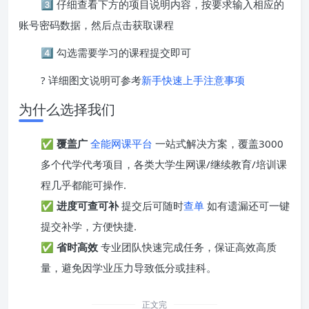
3️⃣ 仔细查看下方的项目说明内容，按要求输入相应的
账号密码数据，然后点击获取课程
4️⃣ 勾选需要学习的课程提交即可
? 详细图文说明可参考
新手快速上手注意事项
为什么选择我们
✅
覆盖广
全能网课平台
一站式解决方案，覆盖3000
多个代学代考项目，各类大学生网课/继续教育/培训课
程几乎都能可操作.
✅
进度可查可补
提交后可随时
查单
如有遗漏还可一键
提交补学，方便快捷.
✅
省时高效
专业团队快速完成任务，保证高效高质
量，避免因学业压力导致低分或挂科。
正文完