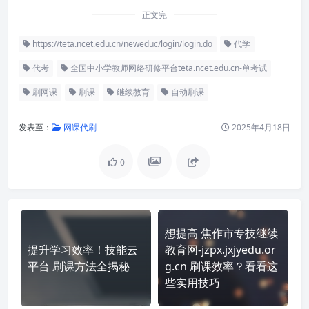
正文完
https://teta.ncet.edu.cn/neweduc/login/login.do
代学
代考
全国中小学教师网络研修平台teta.ncet.edu.cn-单考试
刷网课
刷课
继续教育
自动刷课
发表至：
网课代刷
2025年4月18日
0
想提高 焦作市专技继续
提升学习效率！技能云
教育网-jzpx.jxjyedu.or
平台 刷课方法全揭秘
g.cn 刷课效率？看看这
些实用技巧