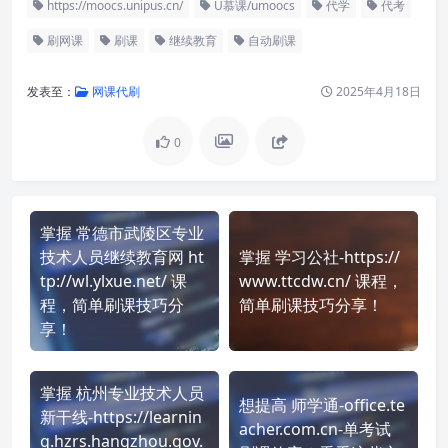
https://moocs.unipus.cn/
U慕课/umoocs
代学
代考
刷网课
刷课
继续教育
自动刷课
发表至：
网课代刷
2025年4月18日
0
掌握 常德市武陵区专业
技术人员继续教育网 ht
掌握 学习公社-https://
tp://wl.ylxue.net/ 课
www.ttcdw.cn/ 课程，
程，简单刷课技巧分
简单刷课技巧分享！
享！
掌握 杭州专业技术人员
想提高 师学通-office.te
新干线-https://learnin
acher.com.cn-单考试
g.hzrs.hangzhou.gov.